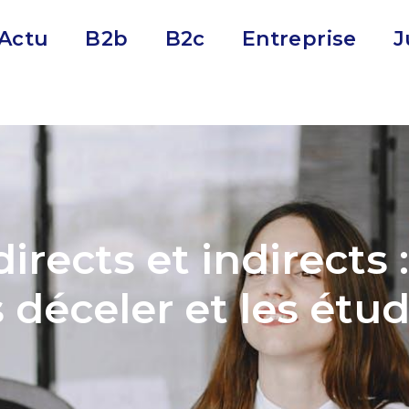
Actu
B2b
B2c
Entreprise
J
irects et indirects 
s déceler et les étud