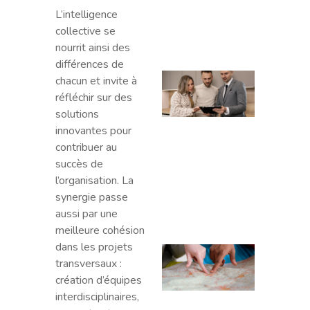
conce
L’intelligence
quest
collective se
en li
nourrit ainsi des
différences de
Bilan
chacun et invite à
comp
réfléchir sur des
: co
solutions
l’eff
innovantes pour
pour
contribuer au
optim
succès de
parco
l’organisation. La
profe
synergie passe
?
aussi par une
meilleure cohésion
dans les projets
La zo
transversaux :
chala
création d’équipes
outil
interdisciplinaires,
du