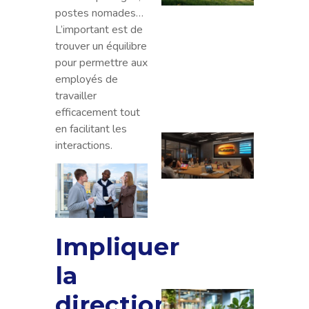
pour 
postes nomades…
hang
L’important est de
agric
trouver un équilibre
qui
pour permettre aux
respe
employés de
l’est
travailler
pays
efficacement tout
en facilitant les
Guid
interactions.
Prati
pour
Conta
Spee
Burge
Horai
Impliquer
par Z
la
Conse
direction