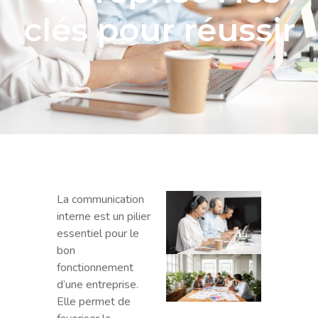
clés pour réussir
La communication
interne est un pilier
essentiel pour le
bon
Agen
fonctionnement
Poush
d’une entreprise.
l’alli
Elle permet de
parfa