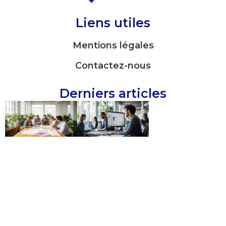
Liens utiles
Mentions légales
Contactez-nous
Derniers articles
Agence
Découvrez
Poush :
Maglia face
l’alliance
à ses
parfaite
concurrents
entre
: Lequel est
créativité
le meilleur
et design
logiciel de
graphique
planification
innovant
des
ressources
en 2026 ?