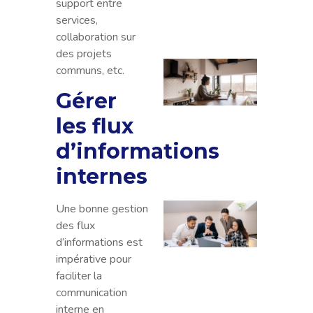
support entre
déve
services,
des e
collaboration sur
des projets
Deven
communs, etc.
freel
Gérer
: Tou
qu’il 
les flux
savoi
d’informations
4
minu
internes
Trava
Une bonne gestion
en
des flux
équip
d’informations est
optim
impérative pour
l’atte
faciliter la
des
communication
objec
interne en