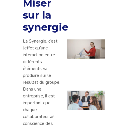
Miser
Indiv
sur la
: créa
forma
synergie
et ge
La Synergie, c’est
HP dé
l’effet qu’une
plus 
interaction entre
impr
différents
multi
éléments va
sur le
produire sur le
marc
résultat du groupe.
Dans une
Lice
entreprise, il est
pour 
important que
grave
chaque
quell
collaborateur ait
impli
conscience des