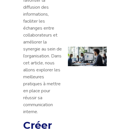
favoriser la
entre
diffusion des
créat
informations,
et de
faciliter les
grap
échanges entre
innov
collaborateurs et
améliorer la
synergie au sein de
Déco
l’organisation. Dans
Magli
cet article, nous
à ses
allons explorer les
concu
meilleures
: Leq
pratiques à mettre
le me
en place pour
logici
réussir sa
plani
communication
des
interne.
resso
en 20
Créer