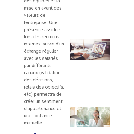
des équipes et la
profe
mise en avant des
effica
valeurs de
conse
l’entreprise. Une
exem
présence assidue
lors des réunions
Créer
internes, suivie d’un
sloga
échange régulier
public
avec les salariés
accr
par différents
: ast
canaux (validation
et
des décisions,
méth
relais des objectifs,
comp
etc.) permettra de
créer un sentiment
d’appartenance et
Le gu
une confiance
ultim
mutuelle.
comp
l’Ent