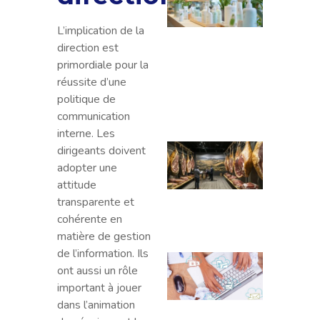
pour 
des
L’implication de la
produ
direction est
d’hyg
primordiale pour la
écolo
réussite d’une
pour 
politique de
entre
communication
interne. Les
Les r
dirigeants doivent
produ
adopter une
de j
attitude
cru l
transparente et
répu
cohérente en
matière de gestion
de l’information. Ils
Com
ont aussi un rôle
rédig
important à jouer
mail 
dans l’animation
relan