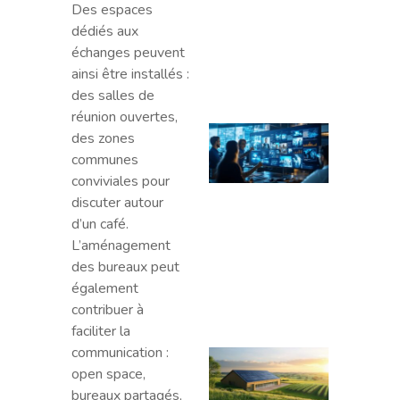
Des espaces
qui
dédiés aux
invest
échanges peuvent
dans 
ainsi être installés :
rése
des salles de
réunion ouvertes,
Les
des zones
plate
communes
pour 
conviviales pour
des p
discuter autour
en lig
d’un café.
erreu
L’aménagement
fatal
des bureaux peut
évite
également
abso
contribuer à
faciliter la
communication :
L’exp
open space,
Agriw
bureaux partagés,