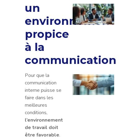
un
Les
avan
environnement
du po
salari
propice
pour 
à la
entre
et
communication
consu
Pour que la
Les
communication
meet
interne puisse se
ITG : 
faire dans les
preu
meilleures
d’une
conditions,
socié
l’environnement
de
de travail doit
port
être favorable
.
salari