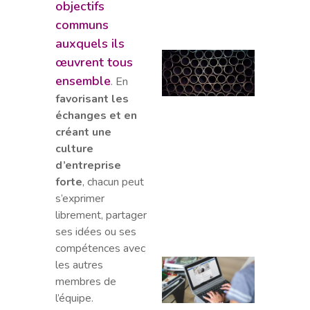
pour 
objectifs
salari
communs
auxquels ils
Le
œuvrent tous
guide
ensemble
. En
pour
favorisant les
réuss
échanges et en
la
créant une
reven
culture
de
d’entreprise
ferrai
forte
, chacun peut
et
s’exprimer
autre
librement, partager
méta
ses idées ou ses
compétences avec
Les 1
les autres
meill
membres de
logic
l’équipe.